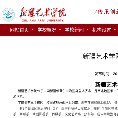
网站首页
学校概况
学校新闻
机构设置
新疆艺术学
发布时间：201
新疆艺术
新疆艺术学院位于中国新疆维吾尔自治区乌鲁木齐市，是西北地区惟一
术学院。
学院拥有三个校区
，
校园占地总面积
1124
亩。
现有在职教职工
615
人，各
有
2
个自治区重点学科，
2
个一级学科获硕士授权点，拥有
4
个研究领域
系、舞蹈系、戏剧影视系、传媒系、文化艺术系、预科部、成人继续教育