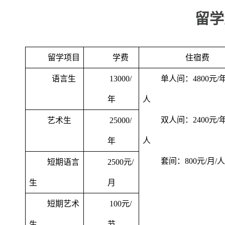
留学
留学项目
学费
住宿费
语言生
13000/
单人间：
4800
元
/
年
人
双人间：
2400
元
/
艺术生
25000/
人
年
套间：
800
元
/
月
/
人
短期语言
2500
元
/
生
月
短期艺术
100
元
/
生
节