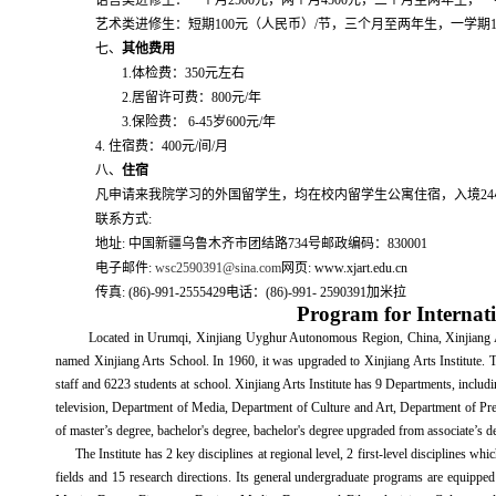
语言类进修生：一个月
2500
元，两个月
4500
元，三个月至两年生，一
艺术类进修生：短期
100
元（人民币）
/
节
，三个月至两年生，一学期
七、
其他费用
1.
体检费：
350
元左右
2.
居留许可费：
800
元
/
年
3.
保险费：
6-45
岁
600
元
/
年
4.
住宿费：
400
元
/
间
/
月
八、
住宿
凡申请来我院学习的外国留学生，均在校内留学生公寓住宿，入境
24
联系方式
:
地址
:
中国新疆乌鲁木齐市团结路
734
号
邮政编码：
830001
电子邮件
:
wsc2590391@sina.com
网页
: www.xjart.edu.cn
传真
: (86)-991-2555429
电话：
(86)-991- 2590391
加米拉
Program for Internati
Located in Urumqi, Xinjiang Uyghur Autonomous Region, China, Xinjiang Arts I
named Xinjiang Arts School. In 1960, it was upgraded to Xinjiang Arts Institute. T
staff and 6223 students at school. Xinjiang Arts Institute has 9 Departments, inc
television, Department of Media, Department of Culture and Art, Department of Pre
of master’s degree, bachelor's degree, bachelor's degree upgraded from associate’s de
The Institute has 2 key disciplines at regional level, 2 first-level disciplines 
fields and 15 research directions. Its general undergraduate programs are equippe