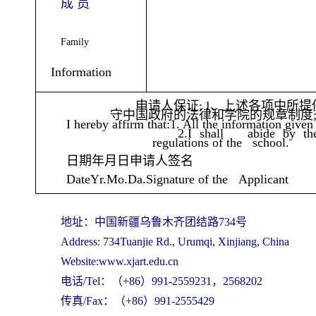
成 员
Family
Information
申请人保证
: 1
、
上述各项中所提
守中国政府的法律和学院的规章制度
I hereby affirm that:1. All the information given
2.I shall abide by th
regulations of the school.
日期年月日申请人签名
DateYr.Mo.Da.Signature of the Applicant
地址：中国新疆乌鲁木齐团结路
734
号
Address: 734Tuanjie Rd., Urumqi, Xinjiang, China
Website:www.xjart.edu.cn
电话
/Tel
：（
+86
）
991-2559231
，
2568202
传真
/Fax
：（
+86
）
991-2555429