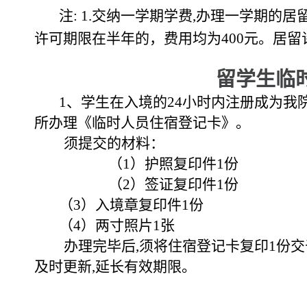
注
: 1.
交纳一学期学费
,
办理一学期的居
许可期限在半年的，费用均为
400
元。居留
留学生临
1
、学生在入境的
24
小时内注册成为我
所办理《临时人员住宿登记卡》。
须提交的材料：
（
1
）
护照复印件
1
份
（
2
）
签证复印件
1
份
（
3
）入境章复印件
1
份
（
4
）两寸照片
1
张
办理完毕后
,
须将住宿登记卡复印
1
份交
及时更新
,
延长有效期限。