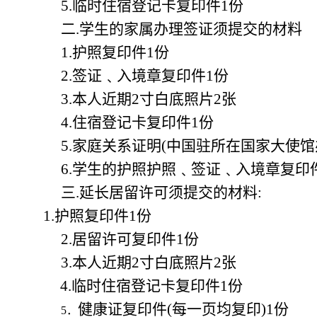
5.
临时住宿登记卡复印件
1
份
二
.
学生的家属办理签证须提交的材料
1.
护照复印件
1
份
2.
签证
﹑
入境章复印件
1
份
3.
本人近期
2
寸白底照片
2
张
4.
住宿登记卡复印件
1
份
5.
家庭关系证明
(
中国驻所在国家大使馆
6.
学生的护照护照
﹑
签证
﹑
入境章复印
三
.
延长居留许可须提交的材料
:
1.
护照复印件
1
份
2.
居留许可复印件
1
份
3.
本人近期
2
寸白底照片
2
张
4.
临时住宿登记卡复印件
1
份
健康证复印件
(
每一页均复印
)1
份
5
．