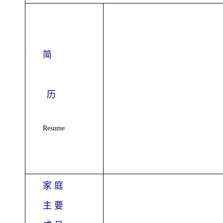
简
历
Resume
家 庭
主 要