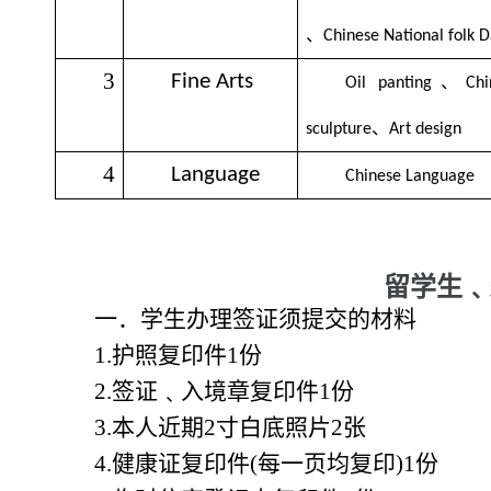
、
Chinese National folk 
3
Fine Arts
、
Oil panting
Chi
、
sculpture
Art design
4
Language
Chinese Language
留学生﹑
一．学生办理签证须提交的材料
1.
护照复印件
1
份
2.
签证
﹑
入境章复印件
1
份
3.
本人近期
2
寸白底照片
2
张
4.
健康证复印件
(
每一页均复印
)1
份