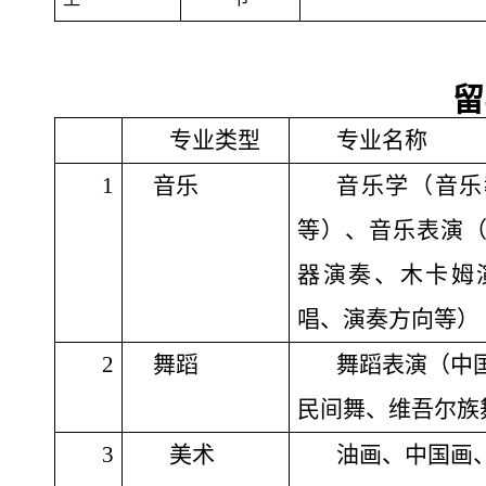
留
专业类型
专业名称
1
音乐
音乐学（音乐
等）、音乐表演
器演奏、木卡姆
唱、演奏方向等）
2
舞蹈
舞蹈表演（中
民间舞、维吾尔族
3
美术
油画、中国画