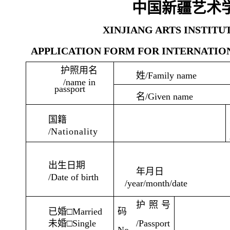
中国新疆艺术
XINJIANG ARTS INSTITU
APPLICATION FORM FOR INTERNATIO
护照用名
姓
/Family name
/name in
passport
名
/Given name
国籍
/
Nationality
出生日期
年月日
/Date of birth
/year/month/date
护照号
已婚□
Married
码
未婚□
Single
/Passport