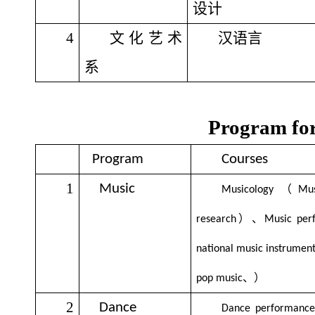
设计
4
文化艺术
汉语言
系
Program for
Program
Courses
1
Music
（
Musicology
Mus
）、
research
Music per
national music instrumen
、）
pop music
2
Dance
Dance performance