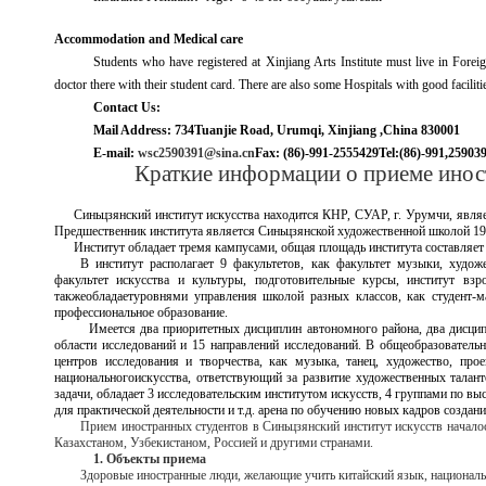
Accommodation and Medical care
Students who have registered at Xinjiang Arts Institute must live in Forei
doctor there with their student card. There are also some Hospitals with good facilitie
Contact Us:
Mail Address: 734Tuanjie Road, Urumqi, Xinjiang ,China 830001
E-mail:
wsc2590391@sina.cn
Fax: (86)-991-2555429
Tel:(86)-991,25903
Краткие информации о приеме ино
Синьцзянский институт искусства находится КНР, СУАР, г. Урумчи, явл
Предшественник института является Синьцзянской художественной школой 195
Институт обладает тремя кампусами, общая площадь института составляет 
В институт
располагает
9 факультетов, как факультет музыки, художе
факультет искусства и культуры, подготовительные курсы, институт взр
также
обладает
уровнями управления школой разных классов, как студент-ма
профессиональное образование.
Имеется два приоритетных дисциплин автономного района, два дисцип
области исследований и 15 направлений исследований. В общеобразовательн
центров исследования и творчества, как музыка, танец, художество, прое
национальногоискусства, ответствующий за развитие художественных таланто
задачи, обладает 3 исследовательским институтом искусств, 4 группами по вы
для практической деятельности и т.д. арена по обучению новых кадров создани
Прием иностранных студентов в Синьцзянский институт искусств начало
Казахстаном, Узбекистаном, Россией и другими странами.
1. Объекты приема
Здоровые иностранные люди, желающие учить китайский язык, национальн