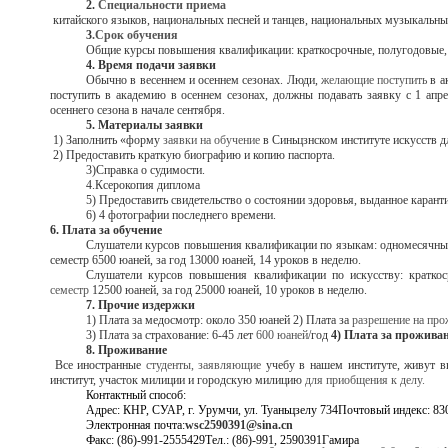
2.
Специальности приема
китайского языков, национальных песней и танцев, национальных музыкальны
3
.Срок обучения
Общие курсы повышения квалификации: краткосрочные, полугодовые, 
4. Время подачи заявки
Обычно в весеннем и осеннем сезонах. Люди,
желающие поступить
в а
поступить в академию в осеннем сезонах, должны подавать заявку с 1 апре
осеннего сезона в начале сентября.
5. Материалы заявки
1) Заполнить «форму
заявки на обучение
в Синьцзнском институте искусств д
2) Предоставить краткую биографию и копию паспорта.
3)
Справка о судимости.
4.Ксерокопия диплома
5) Предоставить свидетельство о состоянии здоровья, выданное каран
6) 4 фотографии последнего времени.
6. Плата за обучение
Слушатели курсов повышения квалификации по языкам: одномесячный к
семестр 6500 юаней, за год 13000 юаней, 14 уроков в неделю.
Слушатели курсов повышения квалификации по искусству
:
кратко
семестр
12500 юаней, за год 25000 юаней, 10 уроков в неделю.
7. Прочие издержки
1) Плата за медосмотр: около 350 юаней 2) Плата за
разрешение на про
3) Плата за страхование: 6-45 лет
600 юаней
/год
4) Плата за прожива
8. Проживание
Все иностранные
студенты, заявляющие
учебу в нашем институте, живут в
институт, участок милиции и городскую милицию
для приобщения к делу.
Контактный способ:
Адрес: КНР, СУАР, г. Урумчи, ул. Туаньцзелу 734Почтовый индекс: 83
Электронная почта:
wsc
2590391@
sina
.
cn
Факс: (86)-991-2555429Тел.: (86)-991, 2590391Гамира