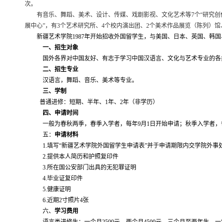
次。
有音乐、舞蹈、美术、设计、传媒、戏剧影视、文化艺术等
7
个“研究
展中心”，有
3
个艺术研究所、
4
个校内演出团、
2
个美术作品展览（陈列）馆
新疆艺术学院
1987
年开始招收外国留学生，与美国、日本、英国、韩国
一、招生对象
国外各界对中国友好、有志于学习中国汉语言、文化与艺术专业的各
二、招生专业
汉语言，舞蹈、音乐、美术等专业。
三、学制
普通进修：短期、半年、
1
年、
2
年（非学历）
四、申请时间
一般为春秋两季，春季入学者，每年
9
月
1
日开始申请；秋季入学者，
五：
申请材料
1.
填写“新疆艺术学院外国留学生申请表”并于申请期限内交学院外事
2.
提供本人简历和护照复印件
3.
所在国公安部门出具的无犯罪证明
4.
毕业证复印件
5.
健康证明
6.
近期
2
寸照片
4
张
六、
学习费用