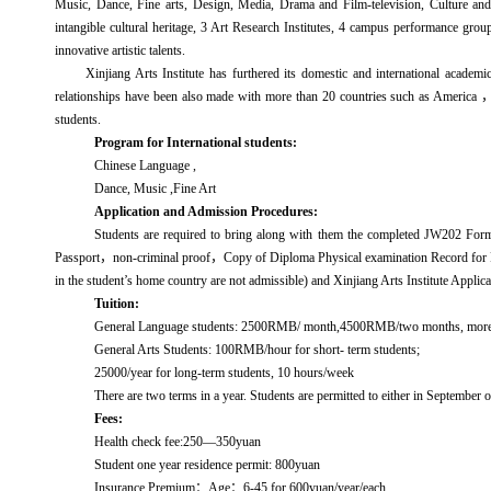
Music, Dance, Fine arts, Design, Media, Drama and Film-television, Culture and A
intangible cultural heritage, 3 Art Research Institutes, 4 campus performance group
innovative artistic talents.
Xinjiang Arts Institute has furthered its domestic and international academi
relationships have been also made with more than 20 countries such as America
students.
Program for International students:
Chinese Language ,
Dance, Music ,Fine Art
Application and Admission Procedures:
Students are required to bring along with them the completed JW202 Form(
Passport
，
non-criminal proof
，
Copy of Diploma Physical examination Record for For
in the student’s home country are not admissible) and Xinjiang Arts Institute Applica
Tuition:
General Language students: 2500RMB/ month,4500RMB/two months, more 
General Arts Students: 100RMB/hour for short- term students;
25000/year for long-term students, 10 hours/week
There are two terms in a year. Students are permitted to either in September o
Fees:
Health check fee:250—350yuan
Student one year residence permit: 800yuan
Insurance Premium
：
Age
：
6-45 for 600yuan/year/each