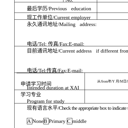
No.
最后学历
/Previous education
现工作单位
/Current employer
永久通讯地址
/Mailing address:
电话
/Tel:
传真
/Fax:E-mail:
目前通讯地址
/Current address if different fro
电话
/Tel:
传真
/Fax:E-mail:
从
/from
年
/Y
月
/M
日
申请学习时间
Intended duration at XAI
学习专业
Program for study
现有语言水平
/Check the appropriate box to indicate
A
None
B
Primary
C
middle