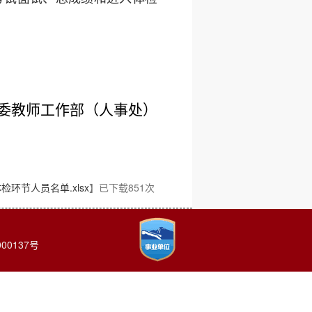
委教师工作部（人事处）
节人员名单.xlsx
】已下载
851
次
00137号