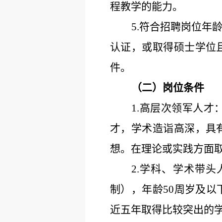
程教学
的能力。
5.符合招聘岗位年
认证，
或取得硕士学位
件。
（二）岗位条件
1.高层次领军人
才，学术造诣高深，具
想。在理论或实践方面
2.学科、学术带
制
），年龄
50周岁及
近五年取得比较突出的