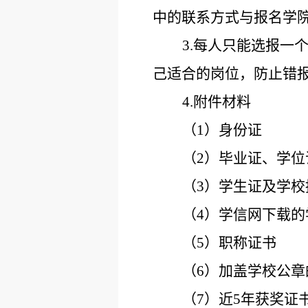
中的联系方式与报名学
3.每人只能选报
己适合的岗位，防止错
4.附件材料
（
1）身份证
（
2）毕业证、学
（
3）学生证及学
（
4）学信网下载
（
5）职称证书
（
6）加盖学校公
（
7）近5年获奖证