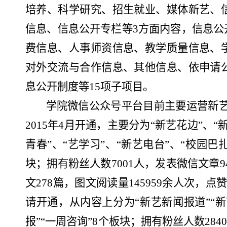
培养、科学研究、招生就业、媒体新艺、
信息、信息公开专栏等
3方面内容，信息
费信息、人事师资信息、教学质量信息、
对外交流与合作信息、其他信息、依申请
息公开制度等15项子项目。
学院微信公众号平台目前主要运营新
2015年4月开通，
主要
分为
“新艺花边”、“
青春”、“艺学习”、“新艺电台”、“校园巴扎
块
；拥有
粉丝人数
7001
人
，发表微信文章
文278篇
，
图文阅读量
145959余人次，点
请开通，从内容上分为
“
新艺新闻报道
”“
报”“一周咨询”8个板块
；
拥有
粉丝人数
28