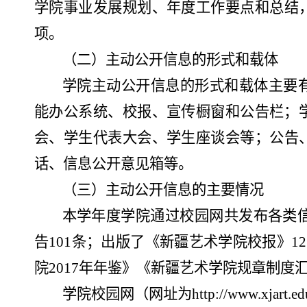
学院事业发展规划
、
年度工作要点
和
总结
项。
（二）
主动公开信息的形式和载体
学院主动公开信息的形式和载体主要
能办公系统、校报、宣传橱窗和公告栏；
会、
学生代表大会、
学生座谈会
等
；公告
话、信息公开意见箱等。
（三）
主动公开信息的主要情况
本学年
度学院通过校园网共发布各类
告
101
条；出版了《新疆艺术学院校报》
1
院
2017年年鉴
》
《新疆艺术学院规章制度
学院校园网（网址为
http://www.xjart