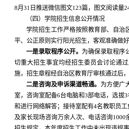
8月31日推送微信图文123篇
，
图文阅读量
2
（四）
学院招生信息公开情况
学院招生工作严格按照教育部、自治
平、公正原则实行阳光招生
，
客观准确做
一是录取程序公开。
为确保录取
程序
切重大招生事宜均经招生委员会讨论通过
施，招生章程经自治区教育厅审核通过后
二是咨询及申诉渠道畅通。
为方便广
室，咨询室配备
6台电脑和3部电话，选拔
和进行网络解答；接待室配有4名教职员工
及家长现场咨询万余
人
次、电话咨询
100
招生规定，本年度招生工作中未出现违规