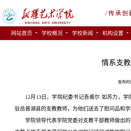
网站首页
学校概况
学校新闻
机构设置
情系支教
发布时间
1
2月13日，学院纪委书记吾甫尔·如苏力，
驻岳普湖县的支教教师，为他们送去了慰问品和学
学院领导
代表
学院党委
对
支教干部教师
做出的