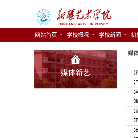
网站首页
学校概况
学校新闻
机
媒
媒体新艺
【
【
【
【
【
【
【