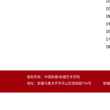
【
【
【
【
【
【
【
版权所有：中国新疆•新疆艺术学院
地址：新疆乌鲁木齐市天山区团结路734号 邮编：8