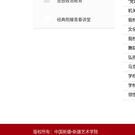
思想政治教育
“
机
经典照耀青春讲堂
我
文
我
舞
弘
马
学
学
领
版权所有：中国新疆•新疆艺术学院