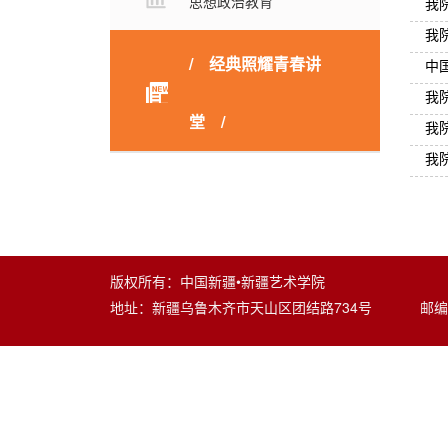
思想政治教育
我
我
经典照耀青春讲
中国
我
堂
我
我
版权所有：中国新疆•新疆艺术学院
地址：新疆乌鲁木齐市天山区团结路734号 邮编：8