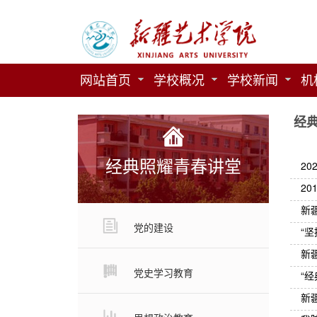
网站首页
学校概况
学校新闻
机
经
经典照耀青春讲堂
2
2
新
党的建设
“
新
党史学习教育
“
新