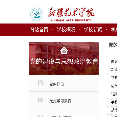
网站首页
学校概况
学校新闻
机
党
党的建设与思想政治教育
赓
新
学
党的建设
清
“
党史学习教育
学
从