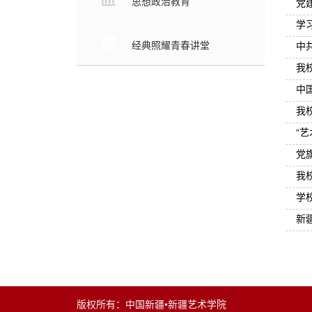
思想政治教育
党
学
经典照耀青春讲堂
中
我
中
我
“
党
我
学
新
版权所有：中国新疆•新疆艺术学院